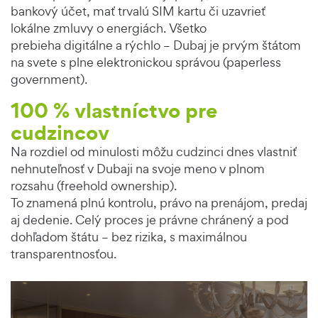
bankový účet, mať trvalú SIM kartu či uzavrieť
lokálne zmluvy o energiách. Všetko
prebieha digitálne a rýchlo – Dubaj je prvým štátom
na svete s plne elektronickou správou (paperless
government).
100 % vlastníctvo pre
cudzincov
Na rozdiel od minulosti môžu cudzinci dnes vlastniť
nehnuteľnosť v Dubaji na svoje meno v plnom
rozsahu (freehold ownership).
To znamená plnú kontrolu, právo na prenájom, predaj
aj dedenie. Celý proces je právne chránený a pod
dohľadom štátu – bez rizika, s maximálnou
transparentnosťou.