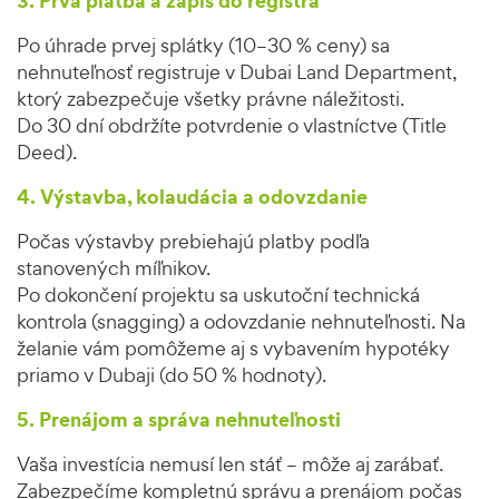
3. Prvá platba a zápis do registra
Po úhrade prvej splátky (10–30 % ceny) sa
nehnuteľnosť registruje v Dubai Land Department,
ktorý zabezpečuje všetky právne náležitosti.
Do 30 dní obdržíte potvrdenie o vlastníctve (Title
Deed).
4. Výstavba, kolaudácia a odovzdanie
Počas výstavby prebiehajú platby podľa
stanovených míľnikov.
Po dokončení projektu sa uskutoční technická
kontrola (snagging) a odovzdanie nehnuteľnosti. Na
želanie vám pomôžeme aj s vybavením hypotéky
priamo v Dubaji (do 50 % hodnoty).
5. Prenájom a správa nehnuteľnosti
Vaša investícia nemusí len stáť – môže aj zarábať.
Zabezpečíme kompletnú správu a prenájom počas