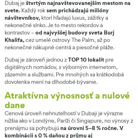
štvrtým najnavštevovanejším mestom na
Dubaj je
svete.
sem prichádzajú milióny
Každý rok
návštevníkov,
ktorí hľadajú luxus, zážitky a
nekonečné slnko. Je to mesto rekordov a
od najvyššej budovy sveta Burj
kontrastov –
Khalifa,
cez umelé ostrovy The Palm, až po
nekonečné nákupné centrá a piesočné pláže.
TOP 10 lokalít
Dubaj je zároveň jednou z
pre
digitálnych nomádov, s výborným internetom,
zázemím a službami. Pre mnohých sa krátkodobá
dovolenka mení na dlhodobé bývanie.
Atraktívna výnosnosť a nulové
dane
Cenová úroveň nehnuteľností v Dubaji je výrazne
nižšia ako v Londýne, Paríži či Singapure, no výnosy z
na úrovni 5–8 % ročne.
V
prenájmu sa pohybujú
kombinácii s 0 % daňou z príjmu aj