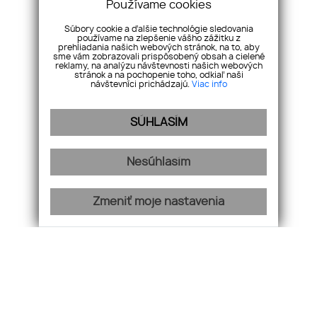
Používame cookies
Súbory cookie a ďalšie technológie sledovania
používame na zlepšenie vášho zážitku z
prehliadania našich webových stránok, na to, aby
sme vám zobrazovali prispôsobený obsah a cielené
reklamy, na analýzu návštevnosti našich webových
stránok a na pochopenie toho, odkiaľ naši
návštevníci prichádzajú.
Viac info
SÚHLASÍM
Nesúhlasím
Zmeniť moje nastavenia
Lukratívne administratívne priestory (151,5 m2) v
novostavbe Šafránová záhrada
Ľutujeme táto ponuka už